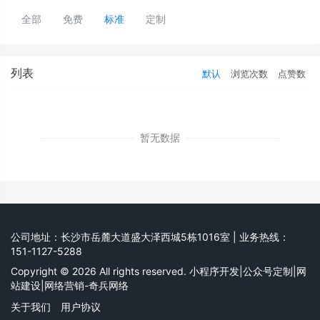
全部
免费
标准
定制
列表
默认
浏览次数
点赞数
暂无数据
公司地址：长沙市岳麓大道盛大泽西城5栋1016室 | 业务热线：
151-1127-5288
Copyright © 2026 All rights reserved. 小程序开发|公众号定制|网
站建设|网络营销-奇兵网络
关于我们
用户协议