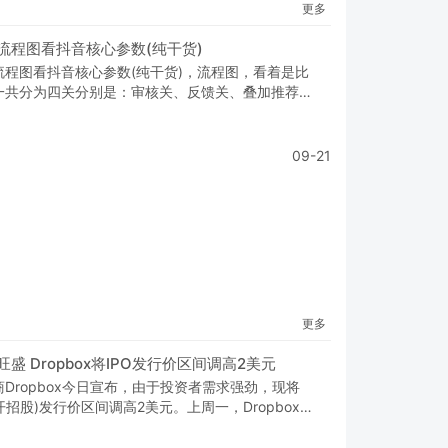
更多
流程图看抖音核心参数(纯干货)
流程图看抖音核心参数(纯干货)，流程图，看着是比
一共分为四关分别是：审核关、反馈关、叠加推荐关
09-21
更多
盛 Dropbox将IPO发行价区间调高2美元
Dropbox今日宣布，由于投资者需求强劲，现将
公开招股)发行价区间调高2美元。上周一，Dropbox宣
行价区间定为每股16美元至18美元，最高融资6.48亿
市值将达到约71亿美元。